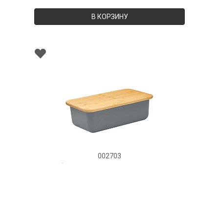
В КОРЗИНУ
002703
Хлебница LOFT, размер: 40x23x13,5 см
НЕТ В НАЛИЧИИ
188 руб. 90 коп.