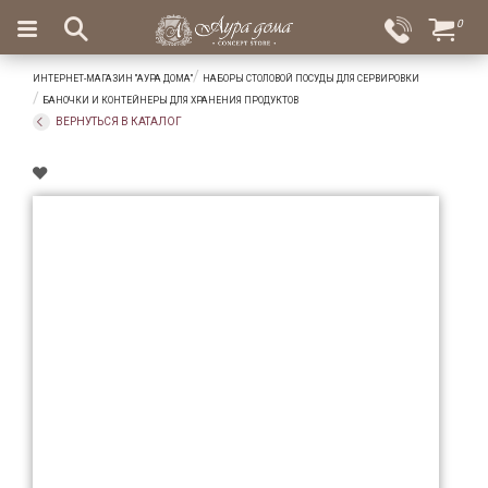
×
0
Вход
Избранное
ИНТЕРНЕТ-МАГАЗИН "АУРА ДОМА"
НАБОРЫ СТОЛОВОЙ ПОСУДЫ ДЛЯ СЕРВИРОВКИ
Салоны
Доставка
Оплата
БАНОЧКИ И КОНТЕЙНЕРЫ ДЛЯ ХРАНЕНИЯ ПРОДУКТОВ
ВЕРНУТЬСЯ В КАТАЛОГ
Подарки
Ароматы
для
дома
Бар
и
хрусталь
Посуда
Сервировка
Столовые
приборы