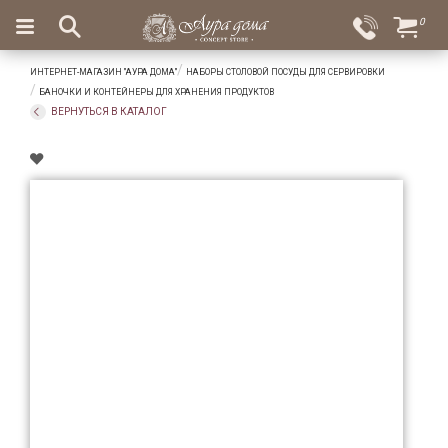
×
0
Вход
Избранное
ИНТЕРНЕТ-МАГАЗИН "АУРА ДОМА"
НАБОРЫ СТОЛОВОЙ ПОСУДЫ ДЛЯ СЕРВИРОВКИ
Салоны
Доставка
Оплата
БАНОЧКИ И КОНТЕЙНЕРЫ ДЛЯ ХРАНЕНИЯ ПРОДУКТОВ
ВЕРНУТЬСЯ В КАТАЛОГ
Подарки
Ароматы
для
дома
Бар
и
хрусталь
Посуда
Сервировка
Столовые
приборы