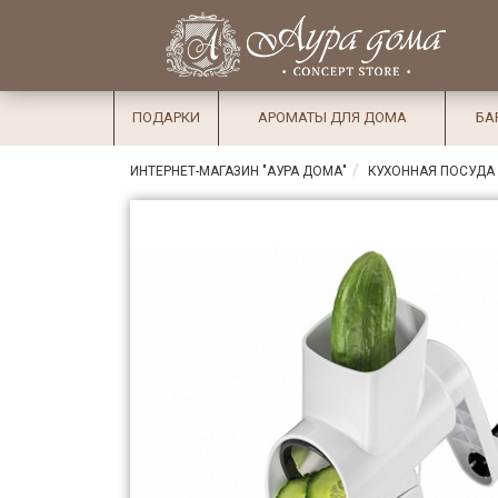
×
Вход
Избранное
Салоны
Доставка
Оплата
ПОДАРКИ
АРОМАТЫ ДЛЯ ДОМА
БА
Подарки
ИНТЕРНЕТ-МАГАЗИН "АУРА ДОМА"
КУХОННАЯ ПОСУДА
Ароматы
для дома
Бар и
хрусталь
Посуда
Сервировка
Столовые
приборы
Текстиль