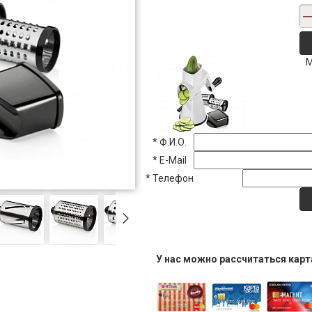
М
*
Ф.И.О.
*
E-Mail
*
Телефон
У нас можно рассчитаться кар