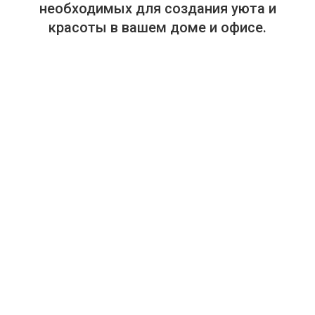
необходимых для создания уюта и
красоты в вашем доме и офисе.
+375-29-614-44-00
+375-33-614-44-00
Салон "Аура Дома". Посуда, текстиль, предметы интерьера.
г. Минск, пр. Победителей, 65, ТЦ "Замок", 4-й этаж, магазин
448 (в отделе "Замок HOME. Товары для дома").
Режим работы: ежедневно, с 10:00 до 21:00.
info@auradoma.by
отзывов
Рейтинг: 5
★★★★★
(На основе
10
)
Каталог товаров