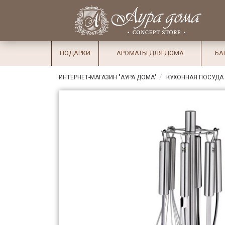
×
Вход
Избранное
Салоны
Доставка
Оплата
ПОДАРКИ
АРОМАТЫ ДЛЯ ДОМА
БА
Подарки
ИНТЕРНЕТ-МАГАЗИН "АУРА ДОМА"
КУХОННАЯ ПОСУДА
Ароматы
для дома
Бар и
хрусталь
Посуда
Сервировка
Столовые
приборы
Текстиль