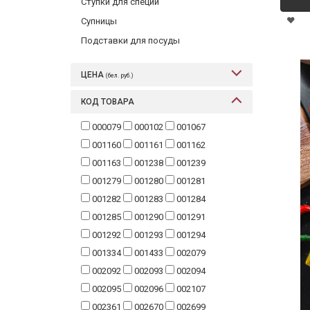
Ступки для специй
Супницы
Подставки для посуды
ЦЕНА
(бел. руб.)
КОД ТОВАРА
000079
000102
001067
001160
001161
001162
001163
001238
001239
001279
001280
001281
001282
001283
001284
001285
001290
001291
001292
001293
001294
001334
001433
002079
002092
002093
002094
002095
002096
002107
002361
002670
002699