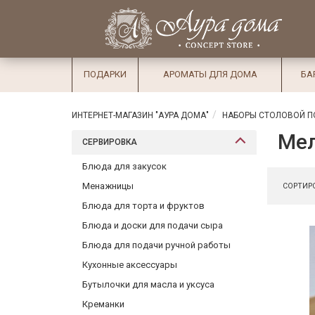
×
Вход
Избранное
Салоны
Доставка
Оплата
ПОДАРКИ
АРОМАТЫ ДЛЯ ДОМА
БА
Подарки
Ароматы
ИНТЕРНЕТ-МАГАЗИН "АУРА ДОМА"
НАБОРЫ СТОЛОВОЙ П
для дома
Мел
СЕРВИРОВКА
Бар и
Блюда для закусок
хрусталь
Менажницы
СОРТИРО
Посуда
Блюда для торта и фруктов
Блюда и доски для подачи сыра
Сервировка
Блюда для подачи ручной работы
Столовые
Кухонные аксессуары
приборы
Бутылочки для масла и уксуса
Текстиль
Креманки