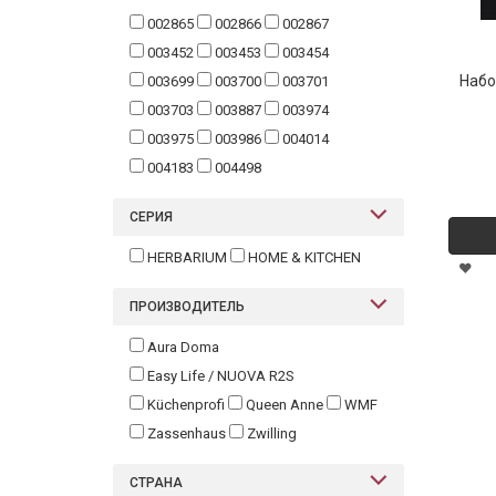
002865
002866
002867
003452
003453
003454
Набо
003699
003700
003701
003703
003887
003974
003975
003986
004014
004183
004498
СЕРИЯ
HERBARIUM
HOME & KITCHEN
ПРОИЗВОДИТЕЛЬ
Aura Doma
Easy Life / NUOVA R2S
Küchenprofi
Queen Anne
WMF
Zassenhaus
Zwilling
СТРАНА