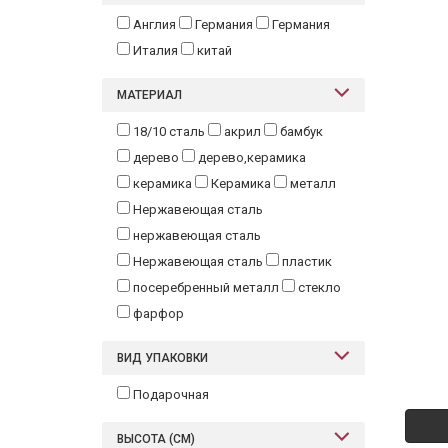
Англия
Германия
Германия
Италия
китай
МАТЕРИАЛ
18/10 сталь
акрил
бамбук
дерево
дерево,керамика
керамика
Керамика
металл
Нержавеющая сталь
нержавеющая сталь
Нержавеющая сталь
пластик
посеребренный металл
стекло
фарфор
ВИД УПАКОВКИ
Подарочная
ВЫСОТА (СМ)