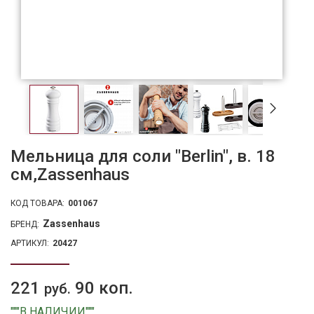
Мельница для соли "Berlin", в. 18
см,Zassenhaus
КОД ТОВАРА:
001067
Zassenhaus
БРЕНД:
АРТИКУЛ:
20427
221
90 коп.
руб.
"""В НАЛИЧИИ"""