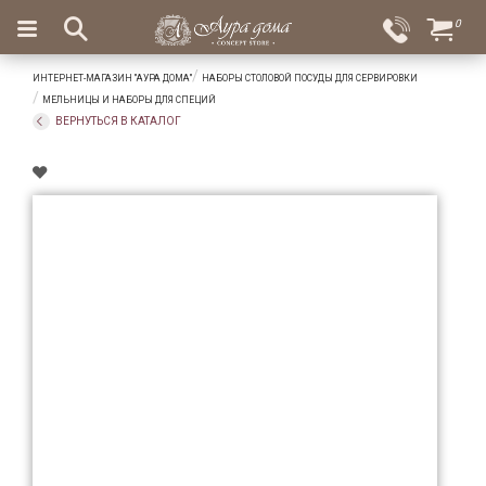
×
0
Вход
Избранное
ИНТЕРНЕТ-МАГАЗИН "АУРА ДОМА"
НАБОРЫ СТОЛОВОЙ ПОСУДЫ ДЛЯ СЕРВИРОВКИ
Салоны
Доставка
Оплата
МЕЛЬНИЦЫ И НАБОРЫ ДЛЯ СПЕЦИЙ
ВЕРНУТЬСЯ В КАТАЛОГ
Подарки
Ароматы
для
дома
Бар
и
хрусталь
Посуда
Сервировка
Столовые
приборы