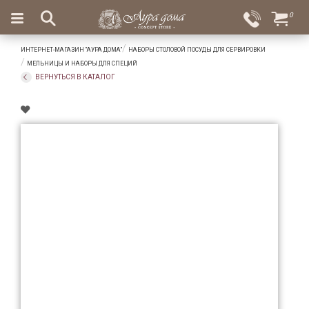
×
0
Вход
Избранное
ИНТЕРНЕТ-МАГАЗИН "АУРА ДОМА"
НАБОРЫ СТОЛОВОЙ ПОСУДЫ ДЛЯ СЕРВИРОВКИ
Салоны
Доставка
Оплата
МЕЛЬНИЦЫ И НАБОРЫ ДЛЯ СПЕЦИЙ
ВЕРНУТЬСЯ В КАТАЛОГ
Подарки
Ароматы
для
дома
Бар
и
хрусталь
Посуда
Сервировка
Столовые
приборы