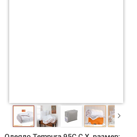
Одеяло Tempura 95C C X, размер: