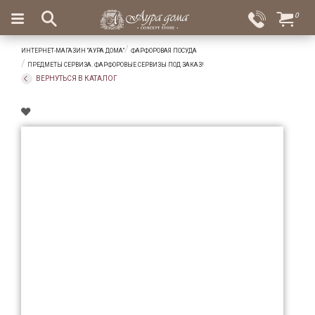
×
0
Вход
Избранное
ИНТЕРНЕТ-МАГАЗИН "АУРА ДОМА"
ФАРФОРОВАЯ ПОСУДА
Салоны
Доставка
Оплата
ПРЕДМЕТЫ СЕРВИЗА. ФАРФОРОВЫЕ СЕРВИЗЫ ПОД ЗАКАЗ!
ВЕРНУТЬСЯ В КАТАЛОГ
Подарки
Ароматы
для
дома
Бар
и
хрусталь
Посуда
Сервировка
Столовые
приборы