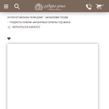
×
0
Вход
Избранное
ИНТЕРНЕТ-МАГАЗИН "АУРА ДОМА"
ФАРФОРОВАЯ ПОСУДА
Салоны
Доставка
Оплата
ПРЕДМЕТЫ СЕРВИЗА. ФАРФОРОВЫЕ СЕРВИЗЫ ПОД ЗАКАЗ!
ВЕРНУТЬСЯ В КАТАЛОГ
Подарки
Ароматы
для
дома
Бар
и
хрусталь
Посуда
Сервировка
Столовые
приборы