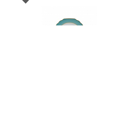
001009
Тарелка десертная, диаметр 22см, набор
столовой посуды VIENA CAMELLIA
НЕТ В НАЛИЧИИ
78 руб. 32 коп.
-20% SALE
97.9
ПРЕДЗАКАЗ