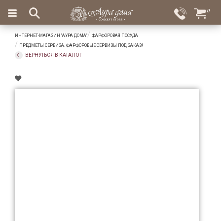
×
0
Вход
Избранное
ИНТЕРНЕТ-МАГАЗИН "АУРА ДОМА"
ФАРФОРОВАЯ ПОСУДА
Салоны
Доставка
Оплата
ПРЕДМЕТЫ СЕРВИЗА. ФАРФОРОВЫЕ СЕРВИЗЫ ПОД ЗАКАЗ!
ВЕРНУТЬСЯ В КАТАЛОГ
Подарки
Ароматы
для
дома
Бар
и
хрусталь
Посуда
Сервировка
Столовые
приборы