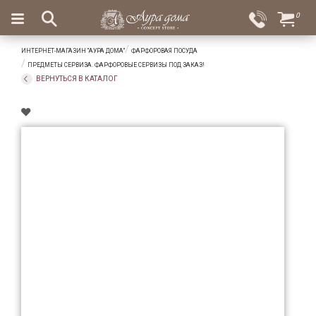
×
0
Вход
Избранное
ИНТЕРНЕТ-МАГАЗИН "АУРА ДОМА"
ФАРФОРОВАЯ ПОСУДА
Салоны
Доставка
Оплата
ПРЕДМЕТЫ СЕРВИЗА. ФАРФОРОВЫЕ СЕРВИЗЫ ПОД ЗАКАЗ!
ВЕРНУТЬСЯ В КАТАЛОГ
Подарки
Ароматы
для
дома
Бар
и
хрусталь
Посуда
Сервировка
Столовые
приборы