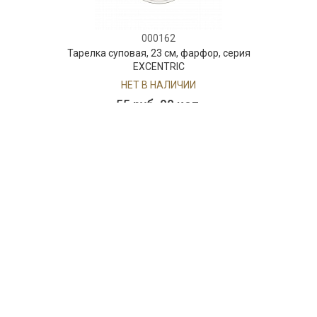
000162
ка суповая, 23 см, фарфор, серия
Блюдо овал
EXCENTRIC
НЕТ В НАЛИЧИИ
55 руб. 90 коп.
ПРЕДЗАКАЗ