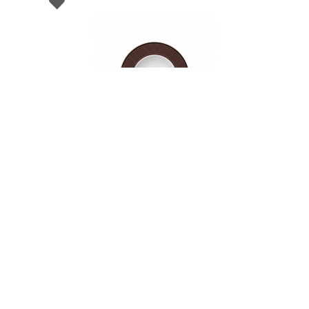
002315
Тарелка суповая фарфоровая, PETALA
SIMPLES ETHEREAL CHOCOLAT, д. 22 см
В НАЛИЧИИ
102 руб. 90 коп.
В КОРЗИНУ