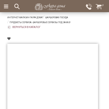
×
0
Вход
Избранное
ИНТЕРНЕТ-МАГАЗИН "АУРА ДОМА"
ФАРФОРОВАЯ ПОСУДА
Салоны
Доставка
Оплата
ПРЕДМЕТЫ СЕРВИЗА. ФАРФОРОВЫЕ СЕРВИЗЫ ПОД ЗАКАЗ!
ВЕРНУТЬСЯ В КАТАЛОГ
Подарки
Ароматы
для
дома
Бар
и
хрусталь
Посуда
Сервировка
Столовые
приборы