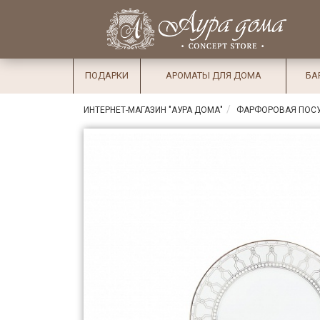
×
Вход
Избранное
Салоны
Доставка
Оплата
ПОДАРКИ
АРОМАТЫ ДЛЯ ДОМА
БА
Подарки
ИНТЕРНЕТ-МАГАЗИН "АУРА ДОМА"
ФАРФОРОВАЯ ПОС
Ароматы
для дома
Бар и
хрусталь
Посуда
Сервировка
Столовые
приборы
Текстиль