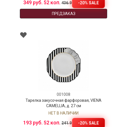
349 руб. 52 коп.
55
-20% SALE
436.9
ПРЕДЗАКАЗ
001008
Тарелка закусочная фарфоровая, VIENA
Блюдо
CAMELLIA, д. 27 см
НЕТ В НАЛИЧИИ
193 руб. 52 коп.
192
-20% SALE
241.9