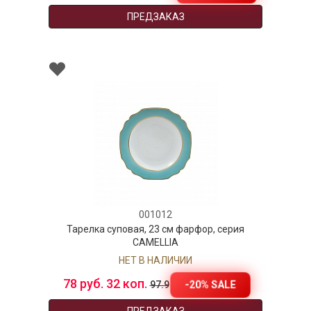
ПРЕДЗАКАЗ
001012
Тарелка суповая, 23 см фарфор, серия
Бл
CAMELLIA
НЕТ В НАЛИЧИИ
78 руб. 32 коп.
67
-20% SALE
97.9
ПРЕДЗАКАЗ