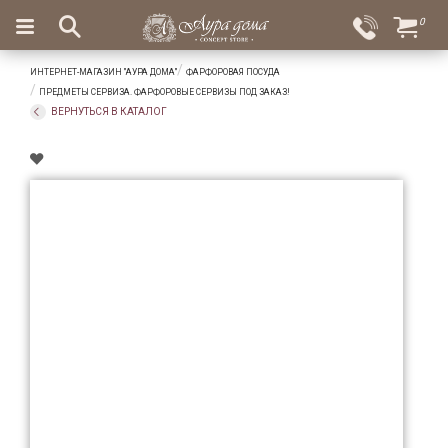
×
0
Вход
Избранное
ИНТЕРНЕТ-МАГАЗИН "АУРА ДОМА"
ФАРФОРОВАЯ ПОСУДА
Салоны
Доставка
Оплата
ПРЕДМЕТЫ СЕРВИЗА. ФАРФОРОВЫЕ СЕРВИЗЫ ПОД ЗАКАЗ!
ВЕРНУТЬСЯ В КАТАЛОГ
Подарки
Ароматы
для
дома
Бар
и
хрусталь
Посуда
Сервировка
Столовые
приборы