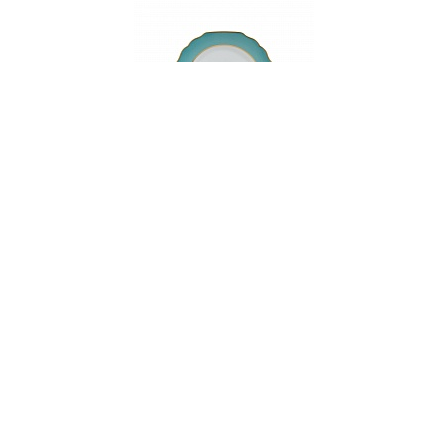
001009
Тарелка десертная, диаметр 22см, набор
столовой посуды VIENA CAMELLIA
НЕТ В НАЛИЧИИ
78 руб. 32 коп.
-20% SALE
97.9
ПРЕДЗАКАЗ