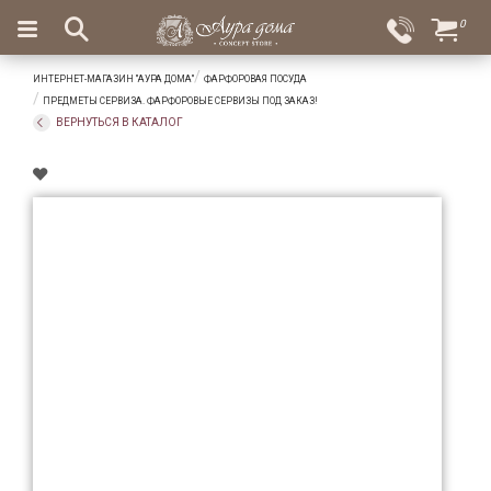
×
0
Вход
Избранное
ИНТЕРНЕТ-МАГАЗИН "АУРА ДОМА"
ФАРФОРОВАЯ ПОСУДА
Салоны
Доставка
Оплата
ПРЕДМЕТЫ СЕРВИЗА. ФАРФОРОВЫЕ СЕРВИЗЫ ПОД ЗАКАЗ!
ВЕРНУТЬСЯ В КАТАЛОГ
Подарки
Ароматы
для
дома
Бар
и
хрусталь
Посуда
Сервировка
Столовые
приборы