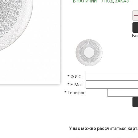
"""В НАЛИЧИИ""" / ПОД ЗАКАЗ
Бл
*
Ф.И.О.
*
E-Mail
*
Телефон
У нас можно рассчитаться кар