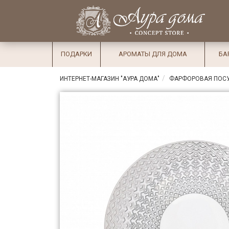
×
Вход
Избранное
Салоны
Доставка
Оплата
ПОДАРКИ
АРОМАТЫ ДЛЯ ДОМА
БА
Подарки
ИНТЕРНЕТ-МАГАЗИН "АУРА ДОМА"
ФАРФОРОВАЯ ПОС
Ароматы
для дома
Бар и
хрусталь
Посуда
Сервировка
Столовые
приборы
Текстиль