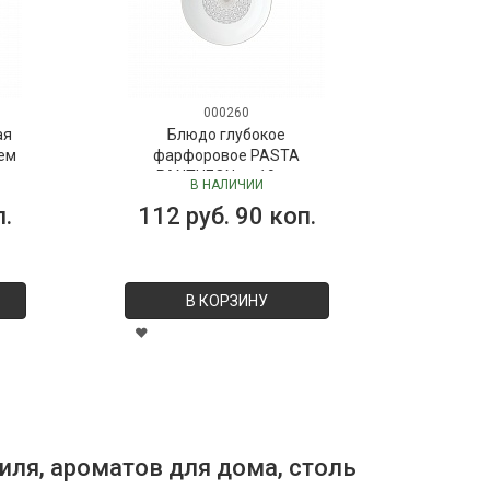
000260
ая
Блюдо глубокое
ем
фарфоровое PASTA
PANTHEON, д. 19 см
В НАЛИЧИИ
п.
112 руб. 90 коп.
В КОРЗИНУ
иля, ароматов для дома, столь