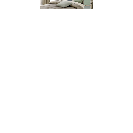
001134
Покрывало LILLI, состав: 100% ПЭ, размер:
265х265 см
НЕТ В НАЛИЧИИ
699 руб. 90 коп.
ПРЕДЗАКАЗ
AuraDoma.BY — первый интернет-магазин
стильной посуды, стекла, текстиля,