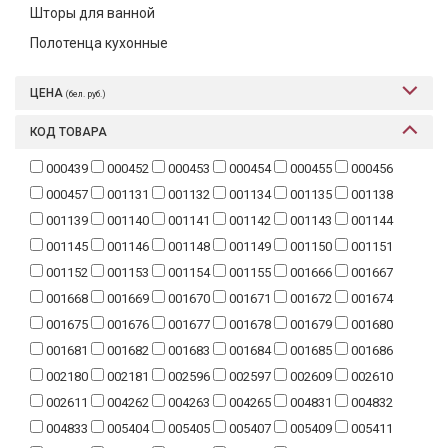
Шторы для ванной
Текстиль
Полотенца кухонные
Фарфор
ЦЕНА
(бел. руб.)
Декор
КОД ТОВАРА
Бренды
000439
000452
000453
000454
000455
000456
000457
001131
001132
001134
001135
001138
001139
001140
001141
001142
001143
001144
001145
001146
001148
001149
001150
001151
001152
001153
001154
001155
001666
001667
001668
001669
001670
001671
001672
001674
001675
001676
001677
001678
001679
001680
001681
001682
001683
001684
001685
001686
002180
002181
002596
002597
002609
002610
002611
004262
004263
004265
004831
004832
004833
005404
005405
005407
005409
005411