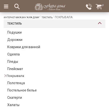
×
0
Вход
Избранное
ПОКРЫВАЛА
ИНТЕРНЕТ-МАГАЗИН "АУРА ДОМА"
ТЕКСТИЛЬ
Салоны
Доставка
Оплата
ТЕКСТИЛЬ
Подарки
Подушки
Дорожки
Ароматы
для
Коврики для ванной
дома
Одеяла
Бар
Пледы
и
Плейсмат
хрусталь
Покрывала
Посуда
Полотенца
Сервировка
Постельное белье
Скатерти
Столовые
приборы
Халаты