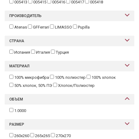
005413
005415
005416
005417
005418
ПРОИЗВОДИТЕЛЬ
Atenas
GFFerrari
LIMASSO
Pupilla
СТРАНА
Испания
Италия
Турция
МАТЕРИАЛ
100% микрофибра
100% полиэстер
100% хлопок
50% хлопок, 50% ПЭ
Хлопок/Полиэстер
ОБЪЕМ
1.0000
РАЗМЕР
260х260
265х265
270х270