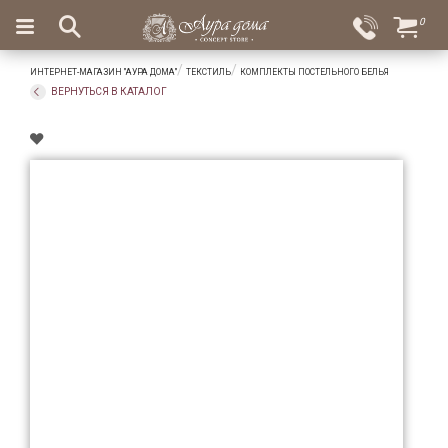
×
0
Вход
Избранное
ИНТЕРНЕТ-МАГАЗИН "АУРА ДОМА"
ТЕКСТИЛЬ
КОМПЛЕКТЫ ПОСТЕЛЬНОГО БЕЛЬЯ
Салоны
Доставка
Оплата
ВЕРНУТЬСЯ В КАТАЛОГ
Подарки
Ароматы
для
дома
Бар
и
хрусталь
Посуда
Сервировка
Столовые
приборы