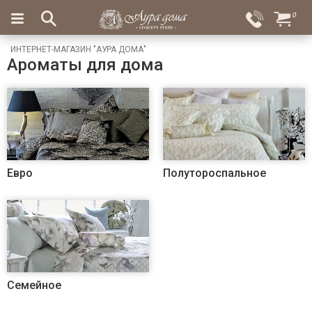
×
0
Вход
Избранное
ИНТЕРНЕТ-МАГАЗИН "АУРА ДОМА"
Ароматы для дома
Салоны
Доставка
Оплата
Подарки
Ароматы
для
дома
Бар
Евро
Полутороспальное
и
хрусталь
Посуда
Сервировка
Столовые
Семейное
приборы