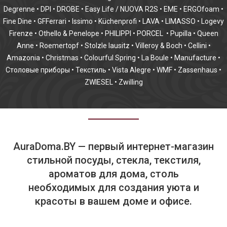
Degrenne
•
DPI
•
DROBE
•
Easy Life / NUOVA R2S
•
EME
•
ERGOfoam
•
Fine Dine
•
GFFerrari
•
Issimo
•
Küchenprofi
•
LAVA
•
LIMASSO
•
Logevy
Firenze
•
Othello & Penelope
•
PHILIPPI
•
PORCEL
•
Pupilla
•
Queen
Anne
•
Roemertopf
•
Stolzle lausitz
•
Villeroy & Boch
•
Cellini
•
Amazonia
•
Christmas
•
Colourful Spring
•
La Boule
•
Manufacture
•
Столовые приборы
•
Текстиль
•
Vista Alegre
•
WMF
•
Zassenhaus
•
ZWIESEL
•
Zwilling
AuraDoma.BY — первый интернет-магазин
стильной посуды, стекла, текстиля,
ароматов для дома, столь
необходимых для создания уюта и
красоты в вашем доме и офисе.