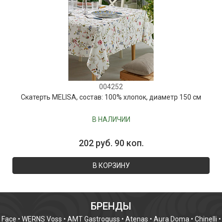
004252
Скатерть MELISA, состав: 100% хлопок, диаметр 150 см
В НАЛИЧИИ
202 руб. 90 коп.
В КОРЗИНУ
БРЕНДЫ
Face
•
WERNS Voss
•
AMT Gastroguss
•
Atenas
•
Aura Doma
•
Chinelli
•