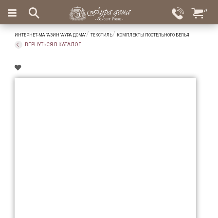
×
0
Вход
Избранное
ИНТЕРНЕТ-МАГАЗИН "АУРА ДОМА"
ТЕКСТИЛЬ
КОМПЛЕКТЫ ПОСТЕЛЬНОГО БЕЛЬЯ
Салоны
Доставка
Оплата
ВЕРНУТЬСЯ В КАТАЛОГ
Подарки
Ароматы
для
дома
Бар
и
хрусталь
Посуда
Сервировка
Столовые
приборы