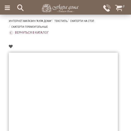
×
0
Вход
Избранное
ИНТЕРНЕТ-МАГАЗИН "АУРА ДОМА"
ТЕКСТИЛЬ
СКАТЕРТИ НА СТОЛ
Салоны
Доставка
Оплата
СКАТЕРТИ ПРЯМОУГОЛЬНЫЕ
ВЕРНУТЬСЯ В КАТАЛОГ
Подарки
Ароматы
для
дома
Бар
и
хрусталь
Посуда
Сервировка
Столовые
приборы