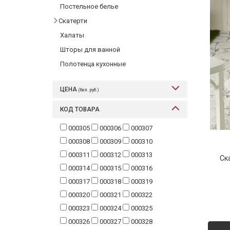
Постельное белье
Фарфор
Скатерти
Декор
Халаты
Бренды
Шторы для ванной
Полотенца кухонные
ЦЕНА
(бел. руб.)
КОД ТОВАРА
000305
000306
000307
000308
000309
000310
000311
000312
000313
Ск
000314
000315
000316
000317
000318
000319
000320
000321
000322
000323
000324
000325
000326
000327
000328