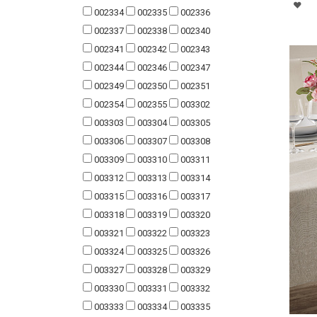
002334
002335
002336
002337
002338
002340
002341
002342
002343
002344
002346
002347
002349
002350
002351
002354
002355
003302
003303
003304
003305
003306
003307
003308
003309
003310
003311
003312
003313
003314
003315
003316
003317
003318
003319
003320
003321
003322
003323
003324
003325
003326
003327
003328
003329
003330
003331
003332
003333
003334
003335