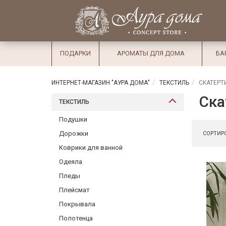
×
Вход
Избранное
Салоны
Доставка
Оплата
ПОДАРКИ
АРОМАТЫ ДЛЯ ДОМА
БА
Подарки
Ароматы
ИНТЕРНЕТ-МАГАЗИН "АУРА ДОМА"
ТЕКСТИЛЬ
СКАТЕРТ
для дома
Ска
ТЕКСТИЛЬ
Бар и
Подушки
хрусталь
Дорожки
СОРТИРО
Посуда
Коврики для ванной
Одеяла
Сервировка
Пледы
Столовые
Плейсмат
приборы
Покрывала
Текстиль
Полотенца