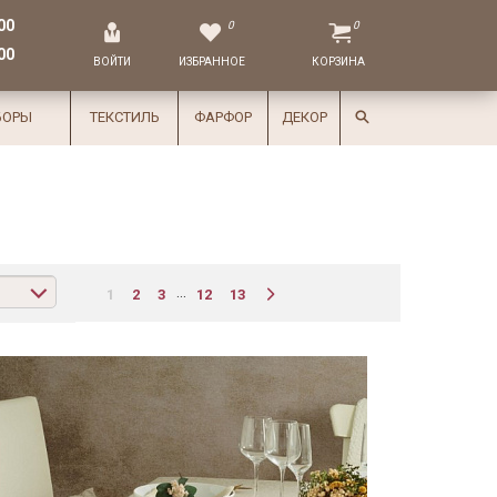
00
0
0
00
ВОЙТИ
ИЗБРАННОЕ
КОРЗИНА
БОРЫ
ТЕКСТИЛЬ
ФАРФОР
ДЕКОР
...
1
2
3
12
13