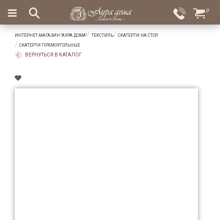
×
0
Вход
Избранное
ИНТЕРНЕТ-МАГАЗИН "АУРА ДОМА"
ТЕКСТИЛЬ
СКАТЕРТИ НА СТОЛ
Салоны
Доставка
Оплата
СКАТЕРТИ ПРЯМОУГОЛЬНЫЕ
ВЕРНУТЬСЯ В КАТАЛОГ
Подарки
Ароматы
для
дома
Бар
и
хрусталь
Посуда
Сервировка
Столовые
приборы