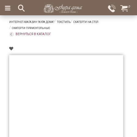
×
0
Вход
Избранное
ИНТЕРНЕТ-МАГАЗИН "АУРА ДОМА"
ТЕКСТИЛЬ
СКАТЕРТИ НА СТОЛ
Салоны
Доставка
Оплата
СКАТЕРТИ ПРЯМОУГОЛЬНЫЕ
ВЕРНУТЬСЯ В КАТАЛОГ
Подарки
Ароматы
для
дома
Бар
и
хрусталь
Посуда
Сервировка
Столовые
приборы