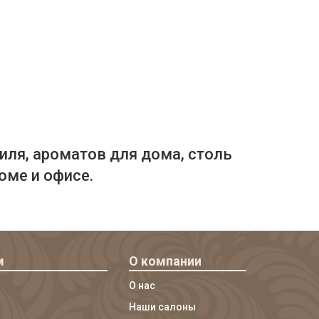
иля, ароматов для дома, столь
оме и офисе.
м
О компании
О нас
Наши салоны