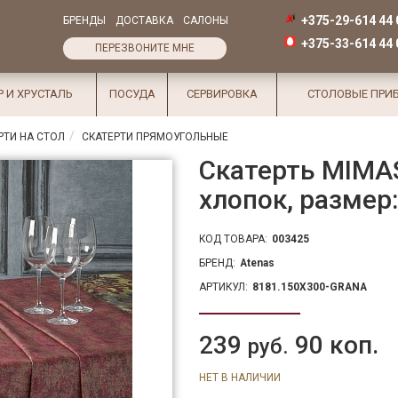
+375-29-614 44 
БРЕНДЫ
ДОСТАВКА
САЛОНЫ
+375-33-614 44 
ПЕРЕЗВОНИТЕ МНЕ
Р И ХРУСТАЛЬ
ПОСУДА
СЕРВИРОВКА
СТОЛОВЫЕ ПРИ
РТИ НА СТОЛ
СКАТЕРТИ ПРЯМОУГОЛЬНЫЕ
Скатерть MIMAS
хлопок, размер
КОД ТОВАРА:
003425
БРЕНД:
Atenas
АРТИКУЛ:
8181.150X300-GRANA
239
90 коп.
руб.
НЕТ В НАЛИЧИИ