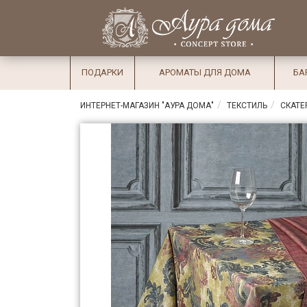
×
Вход
Избранное
Салоны
Доставка
Оплата
ПОДАРКИ
АРОМАТЫ ДЛЯ ДОМА
БА
Подарки
ИНТЕРНЕТ-МАГАЗИН "АУРА ДОМА"
ТЕКСТИЛЬ
СКАТЕ
Ароматы
для дома
Бар и
хрусталь
Посуда
Сервировка
Столовые
приборы
Текстиль