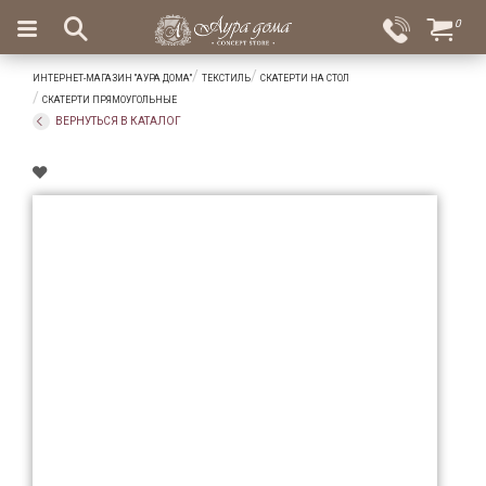
×
0
Вход
Избранное
ИНТЕРНЕТ-МАГАЗИН "АУРА ДОМА"
ТЕКСТИЛЬ
СКАТЕРТИ НА СТОЛ
Салоны
Доставка
Оплата
СКАТЕРТИ ПРЯМОУГОЛЬНЫЕ
ВЕРНУТЬСЯ В КАТАЛОГ
Подарки
Ароматы
для
дома
Бар
и
хрусталь
Посуда
Сервировка
Столовые
приборы