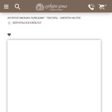
×
0
Вход
Избранное
ИНТЕРНЕТ-МАГАЗИН "АУРА ДОМА"
ТЕКСТИЛЬ
СКАТЕРТИ НА СТОЛ
Салоны
Доставка
Оплата
ВЕРНУТЬСЯ В КАТАЛОГ
Подарки
Ароматы
для
дома
Бар
и
хрусталь
Посуда
Сервировка
Столовые
приборы