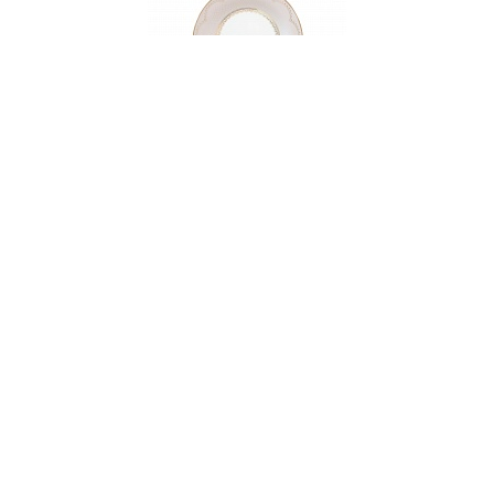
001090
Блюдо круглое фарфоровое BALLET GRACE, д.
22 см
НЕТ В НАЛИЧИИ
122 руб. 90 коп.
ПРЕДЗАКАЗ
AuraDoma.BY — первый интернет-магазин
стильной посуды, стекла, текстиля,