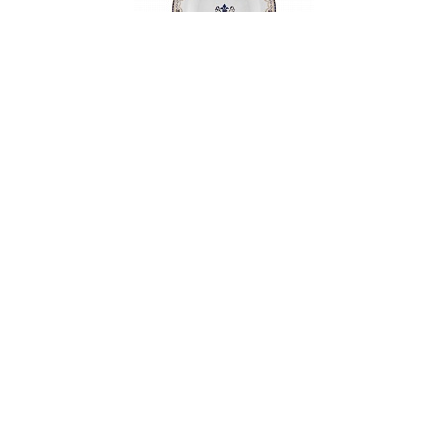
Тарелка суповая, 23 см, фарфор, серия
MOZART
НЕТ В НАЛИЧИИ
58 руб. 90 коп.
ПРЕДЗАКАЗ
AuraDoma.BY — первый интернет-магазин
стильной посуды, стекла, текстиля,
ароматов для дома, столь