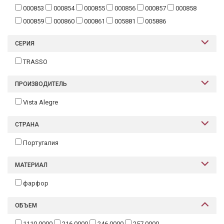
000853
000854
000855
000856
000857
000858
000859
000860
000861
005881
005886
СЕРИЯ
TRASSO
ПРОИЗВОДИТЕЛЬ
Vista Alegre
СТРАНА
Португалия
МАТЕРИАЛ
фарфор
ОБЪЕМ
1110.0000
216.0000
246.0000
257.0000