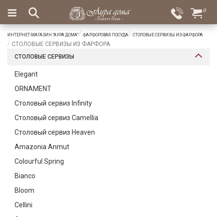
×
0
Вход
Избранное
ИНТЕРНЕТ-МАГАЗИН "АУРА ДОМА"
ФАРФОРОВАЯ ПОСУДА
СТОЛОВЫЕ СЕРВИЗЫ ИЗ ФАРФОРА
Салоны
Доставка
Оплата
СТОЛОВЫЕ СЕРВИЗЫ ИЗ ФАРФОРА
СТОЛОВЫЕ СЕРВИЗЫ
Подарки
Elegant
Ароматы
ORNAMENT
для
дома
Столовый сервиз Infinity
Столовый сервиз Camellia
Бар
и
Столовый сервиз Heaven
хрусталь
Amazonia Anmut
Посуда
Colourful Spring
Bianco
Сервировка
Bloom
Столовые
Cellini
приборы