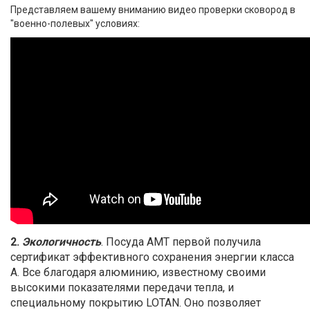
Представляем вашему вниманию видео проверки сковород в
Текстиль
"военно-полевых" условиях:
Фарфор
Декор
Бренды
2.
Экологичность
. Посуда AMT первой получила
сертификат эффективного сохранения энергии класса
А. Все благодаря алюминию, известному своими
высокими показателями передачи тепла, и
специальному покрытию LOTAN. Оно позволяет