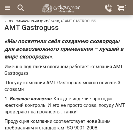
×
0
Вход
Избранное
AMT GASTROGUSS
ИНТЕРНЕТ-МАГАЗИН "АУРА ДОМА"
БРЕНДЫ
AMT Gastroguss
Салоны
Доставка
Оплата
Подарки
«Мы посвятили себя созданию сковороды
для всевозможного применения – лучшей в
Ароматы
для
мире сковороды»
.
дома
Именно под таким слоганом работает компания AMT
Gastroguss.
Бар
и
Посуду компании AMT Gastroguss можно описать 3
хрусталь
словами:
Посуда
1.
Высокое качество
. Каждое изделие проходит
жесткий контроль. И это не просто слова: посуду AMT
Сервировка
проверяют на прочность… танки!
Столовые
Продукция компании соответствует новейшим
приборы
требованиям и стандартам ISO 9001-2008.