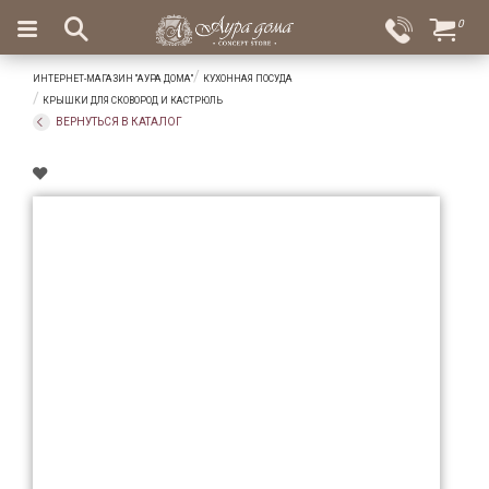
×
0
Вход
Избранное
ИНТЕРНЕТ-МАГАЗИН "АУРА ДОМА"
КУХОННАЯ ПОСУДА
Салоны
Доставка
Оплата
КРЫШКИ ДЛЯ СКОВОРОД И КАСТРЮЛЬ
ВЕРНУТЬСЯ В КАТАЛОГ
Подарки
Ароматы
для
дома
Бар
и
хрусталь
Посуда
Сервировка
Столовые
приборы