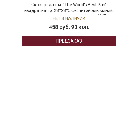
Сковорода т.м. "The World's Best Pan"
квадратная р. 28*28*5 см, литой алюминий,
антипригарное покрытие Lotan,AMT
НЕТ В НАЛИЧИИ
Gastroguss
458 руб. 90 коп.
ПРЕДЗАКАЗ
AuraDoma.BY — первый интернет-магазин
стильной посуды, стекла, текстиля,
ароматов для дома, столь
необходимых для создания уюта и
красоты в вашем доме и офисе.