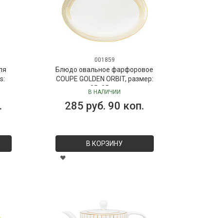
001859
ля
Блюдо овальное фарфоровое
s:
COUPE GOLDEN ORBIT, размер:
 мл
35х25 см
В НАЛИЧИИ
Dr.
.
285 руб. 90 коп.
В КОРЗИНУ