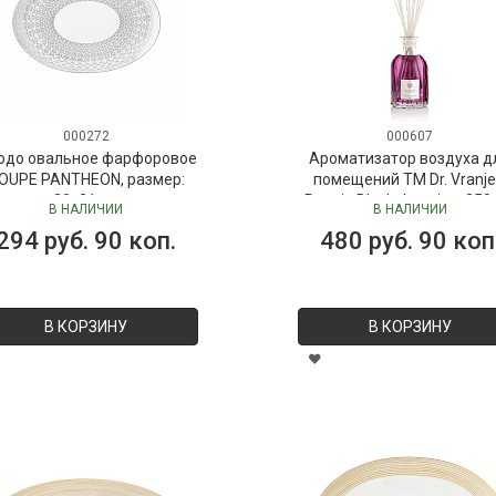
000272
000607
юдо овальное фарфоровое
Ароматизатор воздуха д
OUPE PANTHEON, размер:
помещений ТМ Dr. Vranje
30х21 см
Peonia Black Jasmine, 250
В НАЛИЧИИ
В НАЛИЧИИ
("Пион-Черный жасмин"), 
294 руб. 90 коп.
480 руб. 90 коп
Vranjes
В КОРЗИНУ
В КОРЗИНУ