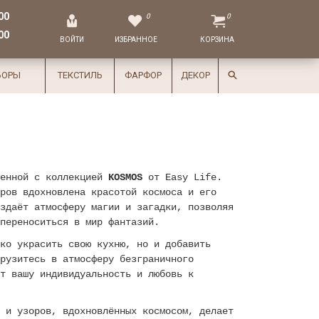
00
0
0
00
ВОЙТИ
ИЗБРАННОЕ
КОРЗИНА
БОРЫ
ТЕКСТИЛЬ
ФАРФОР
ДЕКОР
ленной с коллекцией
KOSMOS
от Easy Life.
ров вдохновлена красотой космоса и его
здаёт атмосферу магии и загадки, позволяя
переноситься в мир фантазий.
ко украсить свою кухню, но и добавить
рузитесь в атмосферу безграничного
т вашу индивидуальность и любовь к
 и узоров, вдохновлённых космосом, делает