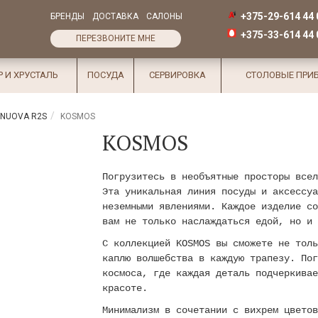
+375-29-614 44 
БРЕНДЫ
ДОСТАВКА
САЛОНЫ
+375-33-614 44 
ПЕРЕЗВОНИТЕ МНЕ
Р И ХРУСТАЛЬ
ПОСУДА
СЕРВИРОВКА
СТОЛОВЫЕ ПРИ
/ NUOVA R2S
KOSMOS
KOSMOS
Погрузитесь в необъятные просторы все
Эта уникальная линия посуды и аксессуа
неземными явлениями. Каждое изделие со
вам не только наслаждаться едой, но и 
С коллекцией KOSMOS вы сможете не толь
каплю волшебства в каждую трапезу. Пог
космоса, где каждая деталь подчеркивае
красоте.
Минимализм в сочетании с вихрем цветов