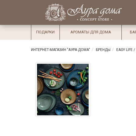
×
Вход
Избранное
Салоны
Доставка
Оплата
ПОДАРКИ
АРОМАТЫ ДЛЯ ДОМА
БА
Подарки
Ароматы
ИНТЕРНЕТ-МАГАЗИН "АУРА ДОМА"
БРЕНДЫ
EASY LIFE 
для дома
Бар и
хрусталь
Посуда
Сервировка
Столовые
приборы
Текстиль