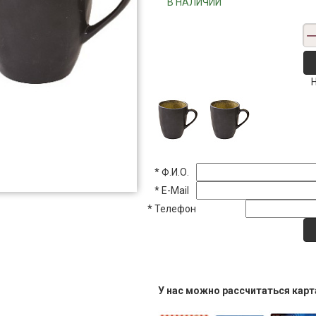
"""В НАЛИЧИИ"""
*
Ф.И.О.
*
E-Mail
*
Телефон
У нас можно рассчитаться кар