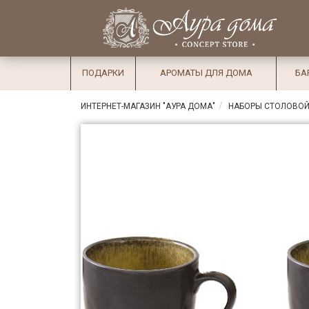
×
Вход
Избранное
Салоны
Доставка
Оплата
ПОДАРКИ
АРОМАТЫ ДЛЯ ДОМА
БА
Подарки
ИНТЕРНЕТ-МАГАЗИН "АУРА ДОМА"
НАБОРЫ СТОЛОВОЙ
Ароматы
для дома
Бар и
хрусталь
Посуда
Сервировка
Столовые
приборы
Текстиль