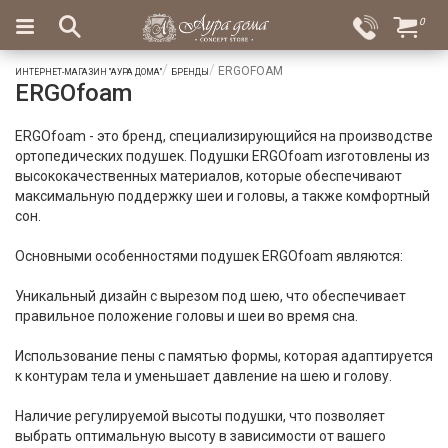
×
0
Вход
Избранное
ERGOFOAM
ИНТЕРНЕТ-МАГАЗИН "АУРА ДОМА"
БРЕНДЫ
ERGOfoam
Салоны
Доставка
Оплата
Подарки
ERGOfoam - это бренд, специализирующийся на производстве
ортопедических подушек. Подушки ERGOfoam изготовлены из
Ароматы
высококачественных материалов, которые обеспечивают
для
максимальную поддержку шеи и головы, а также комфортный
дома
сон.
Бар
Основными особенностями подушек ERGOfoam являются:
и
хрусталь
Уникальный дизайн с вырезом под шею, что обеспечивает
правильное положение головы и шеи во время сна.
Посуда
Использование пены с памятью формы, которая адаптируется
Сервировка
к контурам тела и уменьшает давление на шею и голову.
Столовые
Наличие регулируемой высоты подушки, что позволяет
приборы
выбрать оптимальную высоту в зависимости от вашего