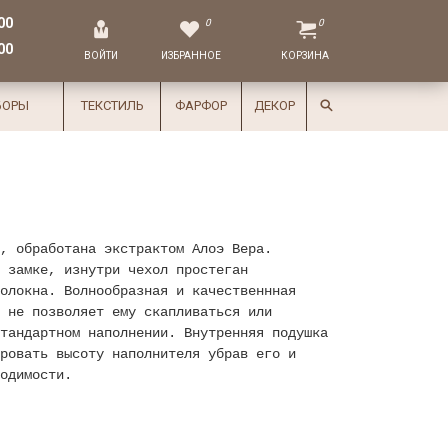
00
0
0
00
ВОЙТИ
ИЗБРАННОЕ
КОРЗИНА
БОРЫ
ТЕКСТИЛЬ
ФАРФОР
ДЕКОР
, обработана экстрактом Алоэ Вера.
 замке, изнутри чехол простеган
олокна. Волнообразная и качественнная
 не позволяет ему скапливаться или
тандартном наполнении. Внутренняя подушка
ровать высоту наполнителя убрав его и
одимости.