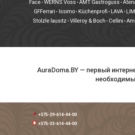
Face
WERNS Voss
AMT Gastroguss
Aten
•
•
•
GFFerrari
Issimo
Küchenprofi
LAVA
LI
•
•
•
•
Stolzle lausitz
Villeroy & Boch
Cellini
Am
•
•
•
AuraDoma.BY — первый интерне
необходимых
+375-29-614-44-00
+375-33-614-44-00