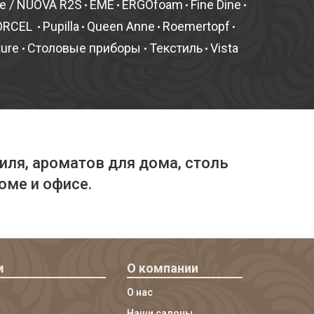
fe / NUOVA R2S
EME
ERGOfoam
Fine Dine
•
•
•
•
ORCEL
Pupilla
Queen Anne
Roemertopf
•
•
•
•
ture
Столовые приборы
Текстиль
Vista
•
•
•
иля, ароматов для дома, столь
оме и офисе.
м
О компании
О нас
Наши салоны