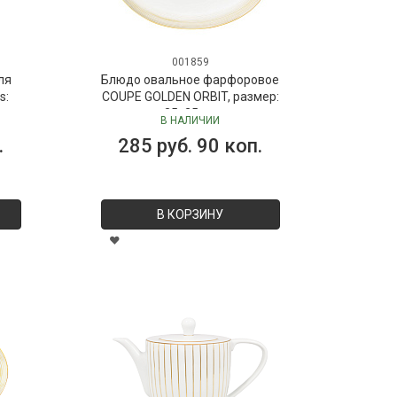
001859
ля
Блюдо овальное фарфоровое
s:
COUPE GOLDEN ORBIT, размер:
 мл
35х25 см
В НАЛИЧИИ
Dr.
.
285 руб. 90 коп.
В КОРЗИНУ