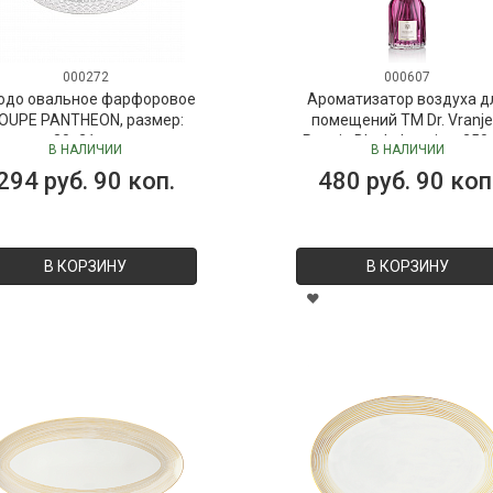
000272
000607
юдо овальное фарфоровое
Ароматизатор воздуха д
OUPE PANTHEON, размер:
помещений ТМ Dr. Vranje
30х21 см
Peonia Black Jasmine, 250
В НАЛИЧИИ
В НАЛИЧИИ
("Пион-Черный жасмин"), 
294 руб. 90 коп.
480 руб. 90 коп
Vranjes
В КОРЗИНУ
В КОРЗИНУ