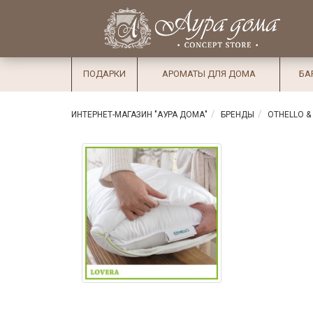
×
Вход
Избранное
Салоны
Доставка
Оплата
ПОДАРКИ
АРОМАТЫ ДЛЯ ДОМА
БА
Подарки
Ароматы
ИНТЕРНЕТ-МАГАЗИН "АУРА ДОМА"
БРЕНДЫ
OTHELLO &
для дома
Бар и
хрусталь
Посуда
Сервировка
Столовые
приборы
Текстиль