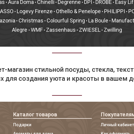
as
Aura Doma
Chinelli
Degrenne
DPI
DROBE
Easy Li
•
•
•
•
•
•
MASSO
Logevy Firenze
Othello & Penelope
PHILIPPI
P
•
•
•
•
azonia
Christmas
Colourful Spring
La Boule
Manufac
•
•
•
•
Alegre
WMF
Zassenhaus
ZWIESEL
Zwilling
•
•
•
•
т-магазин стильной посуды, стекла, текст
 для создания уюта и красоты в вашем д
Каталог товаров
Покупателя
Подарки
Личный кабинет
Ароматы для дома
Как оформить