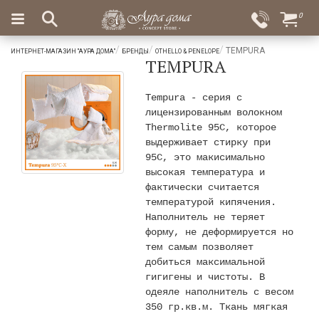
×
0
Вход
Избранное
TEMPURA
ИНТЕРНЕТ-МАГАЗИН "АУРА ДОМА"
БРЕНДЫ
OTHELLO & PENELOPE
TEMPURA
Салоны
Доставка
Оплата
Подарки
Tempura - серия с
лицензированным волокном
Ароматы
Thermolite 95C, которое
для
выдерживает стирку при
дома
95С, это макисимально
высокая температура и
Бар
фактически считается
и
температурой кипячения.
хрусталь
Наполнитель не теряет
Посуда
форму, не деформируется но
тем самым позволяет
Сервировка
добиться максимальной
гигигены и чистоты. В
Столовые
одеяле наполнитель с весом
приборы
350 гр.кв.м. Ткань мягкая