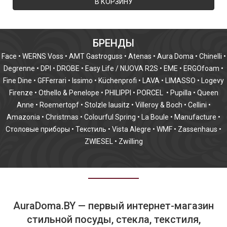
В КОРЗИНУ
БРЕНДЫ
Face
•
WERNS Voss
•
AMT Gastroguss
•
Atenas
•
Aura Doma
•
Chinelli
•
Degrenne
•
DPI
•
DROBE
•
Easy Life / NUOVA R2S
•
EME
•
ERGOfoam
•
Fine Dine
•
GFFerrari
•
Issimo
•
Küchenprofi
•
LAVA
•
LIMASSO
•
Logevy
Firenze
•
Othello & Penelope
•
PHILIPPI
•
PORCEL
•
Pupilla
•
Queen
Anne
•
Roemertopf
•
Stolzle lausitz
•
Villeroy & Boch
•
Cellini
•
Amazonia
•
Christmas
•
Colourful Spring
•
La Boule
•
Manufacture
•
Столовые приборы
•
Текстиль
•
Vista Alegre
•
WMF
•
Zassenhaus
•
ZWIESEL
•
Zwilling
AuraDoma.BY — первый интернет-магазин
стильной посуды, стекла, текстиля,