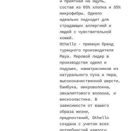
и приятная на ощупь,
Текстиль
состав из 65% хлопка и 35%
микрофибры. Одеяло
Фарфор
идеально подходит для
страдающих аллергией и
Декор
людей с чувствительной
кожей.
Бренды
Othello - премиум бренд
турецкого производителя
Maya. Мировой лидер в
производстве одеял и
подушек, наматрасников из
натурального пуха и пера,
высококачественной шерсти,
бамбука, микроволокна,
эвкалиптового волокна, и
вискоэластика. В
зависимости от вашего
образа жизни,
предпочтений, Othello
создана с учетом всех
потребностей каждого