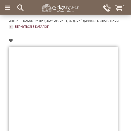
×
0
Вход
Избранное
ИНТЕРНЕТ-МАГАЗИН "АУРА ДОМА"
АРОМАТЫ ДЛЯ ДОМА
ДИФФУЗОРЫ С ПАЛОЧКАМИ
Салоны
Доставка
Оплата
ВЕРНУТЬСЯ В КАТАЛОГ
Подарки
Ароматы
для
дома
Бар
и
хрусталь
Посуда
Сервировка
Столовые
приборы