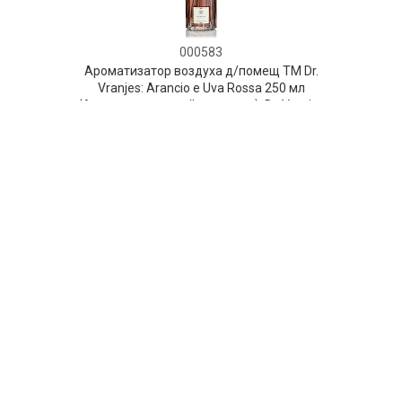
000583
Ароматизатор воздуха д/помещ ТМ Dr.
Vranjes: Arancio e Uva Rossa 250 мл
(Апельсин-красный виноград), Dr. Vranjes
В НАЛИЧИИ
238 руб. 90 коп.
В КОРЗИНУ
AuraDoma.BY — первый интернет-магазин
стильной посуды, стекла, текстиля,
ароматов для дома, столь
необходимых для создания уюта и