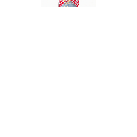
003547
Игрушка новогодняя стеклянная "Домашнее
варенье" диаметр 5 см, высота 9,6 см
В НАЛИЧИИ
31 руб. 90 коп.
В КОРЗИНУ
AuraDoma.BY — первый интернет-магазин
стильной посуды, стекла, текстиля,