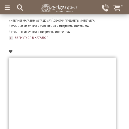
×
0
Вход
Избранное
ИНТЕРНЕТ-МАГАЗИН "АУРА ДОМА"
ДЕКОР И ПРЕДМЕТЫ ИНТЕРЬЕРА
Салоны
Доставка
Оплата
ЕЛОЧНЫЕ ИГРУШКИ И УКРАШЕНИЯ И ПРЕДМЕТЫ ИНТЕРЬЕРА
ЕЛОЧНЫЕ ИГРУШКИ И ПРЕДМЕТЫ ИНТЕРЬЕРА
Подарки
ВЕРНУТЬСЯ В КАТАЛОГ
Ароматы
для
дома
Бар
и
хрусталь
Посуда
Сервировка
Столовые
приборы