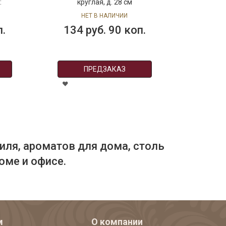
круглая, д. 28 см
разм
НЕТ В НАЛИЧИИ
.
134 руб. 90 коп.
40
ПРЕДЗАКАЗ
иля, ароматов для дома, столь
оме и офисе.
м
О компании