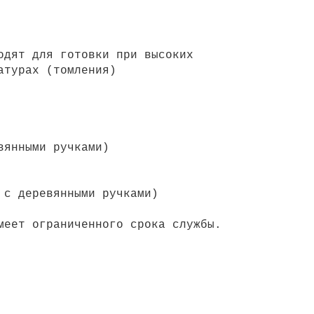
одят для готовки при высоких
атурах (томления)
вянными ручками)
 с деревянными ручками)
меет ограниченного срока службы.