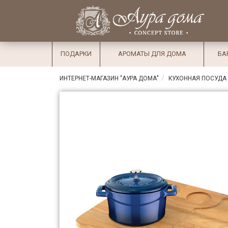
×
Вход
Избранное
Салоны
Доставка
Оплата
ПОДАРКИ
АРОМАТЫ ДЛЯ ДОМА
БА
Подарки
ИНТЕРНЕТ-МАГАЗИН "АУРА ДОМА"
КУХОННАЯ ПОСУДА
Ароматы
для дома
Бар и
хрусталь
Посуда
Сервировка
Столовые
приборы
Текстиль