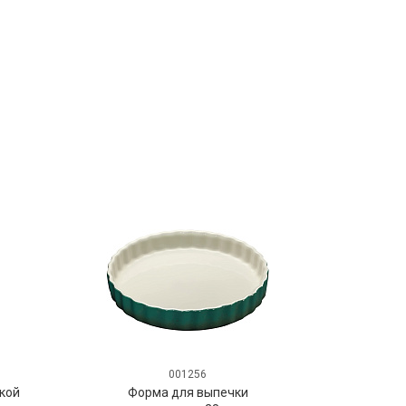
001256
ой
Форма для выпечки
Ско