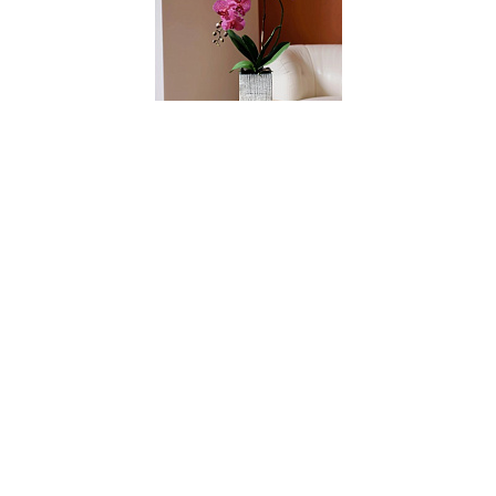
004124
Цветочная композиция MILAN PINK point
В НАЛИЧИИ
130 руб.
В КОРЗИНУ