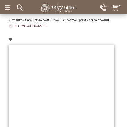
×
0
Вход
Избранное
ИНТЕРНЕТ-МАГАЗИН "АУРА ДОМА"
КУХОННАЯ ПОСУДА
ФОРМЫ ДЛЯ ЗАПЕКАНИЯ
Салоны
Доставка
Оплата
ВЕРНУТЬСЯ В КАТАЛОГ
Подарки
Ароматы
для
дома
Бар
и
хрусталь
Посуда
Сервировка
Столовые
приборы