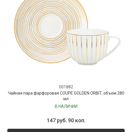
001882
Чайная пара фарфоровая COUPE GOLDEN ORBIT, объем 280
мл
В НАЛИЧИИ
147 руб. 90 коп.