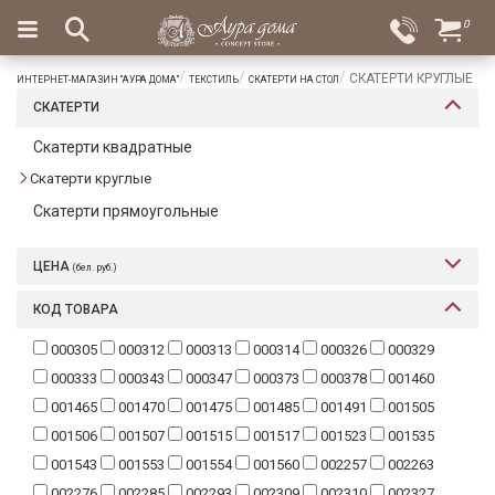
×
0
Вход
Избранное
СКАТЕРТИ КРУГЛЫЕ
ИНТЕРНЕТ-МАГАЗИН "АУРА ДОМА"
ТЕКСТИЛЬ
СКАТЕРТИ НА СТОЛ
Салоны
Доставка
Оплата
СКАТЕРТИ
Подарки
Скатерти квадратные
Скатерти круглые
Ароматы
для
Скатерти прямоугольные
дома
ЦЕНА
(бел. руб.)
Бар
и
КОД ТОВАРА
хрусталь
000305
000312
000313
000314
000326
000329
Посуда
000333
000343
000347
000373
000378
001460
Сервировка
001465
001470
001475
001485
001491
001505
001506
001507
001515
001517
001523
001535
Столовые
001543
001553
001554
001560
002257
002263
приборы
002276
002285
002293
002309
002310
002327