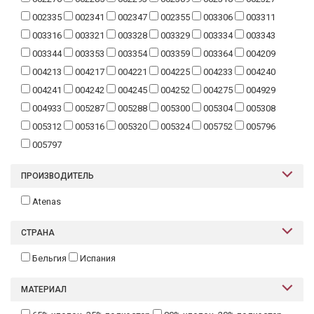
Текстиль
002335
002341
002347
002355
003306
003311
003316
003321
003328
003329
003334
003343
Фарфор
003344
003353
003354
003359
003364
004209
Декор
004213
004217
004221
004225
004233
004240
004241
004242
004245
004252
004275
004929
Бренды
004933
005287
005288
005300
005304
005308
005312
005316
005320
005324
005752
005796
005797
ПРОИЗВОДИТЕЛЬ
Atenas
СТРАНА
Бельгия
Испания
МАТЕРИАЛ