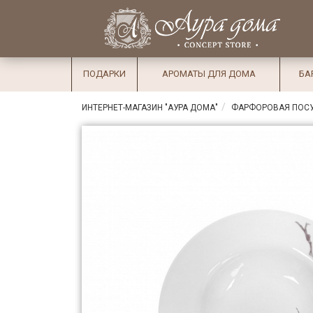
×
Вход
Избранное
Салоны
Доставка
Оплата
ПОДАРКИ
АРОМАТЫ ДЛЯ ДОМА
БА
Подарки
ИНТЕРНЕТ-МАГАЗИН "АУРА ДОМА"
ФАРФОРОВАЯ ПОС
Ароматы
для дома
Бар и
хрусталь
Посуда
Сервировка
Столовые
приборы
Текстиль