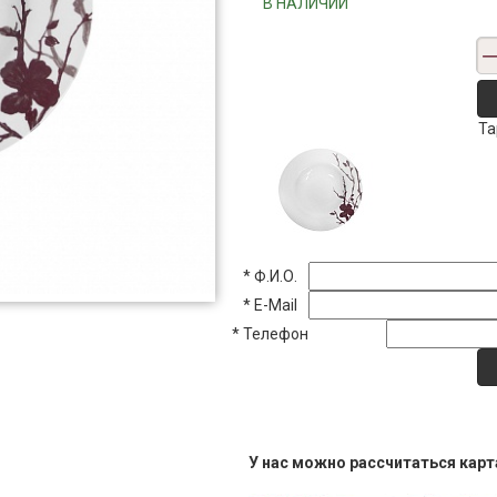
"""В НАЛИЧИИ"""
Та
*
Ф.И.О.
*
E-Mail
*
Телефон
У нас можно рассчитаться кар