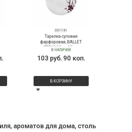
001741
Тарелка суповая
фарфоровая, BALLET
фа
FEELINGS, д. 23 см
F
В НАЛИЧИИ
103 руб. 90 коп.
11
В КОРЗИНУ
иля, ароматов для дома, столь