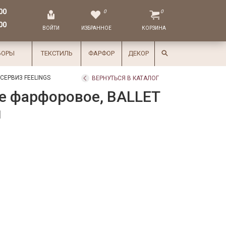
00
0
0
00
ВОЙТИ
ИЗБРАННОЕ
КОРЗИНА
БОРЫ
ТЕКСТИЛЬ
ФАРФОР
ДЕКОР
ЕРВИЗ FEELINGS
ВЕРНУТЬСЯ В КАТАЛОГ
е фарфоровое, BALLET
м