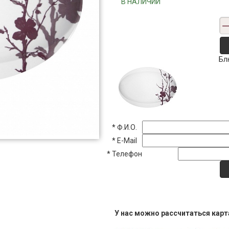
"""В НАЛИЧИИ"""
Бл
*
Ф.И.О.
*
E-Mail
*
Телефон
У нас можно рассчитаться кар