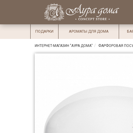
×
Вход
Избранное
Салоны
Доставка
Оплата
ПОДАРКИ
АРОМАТЫ ДЛЯ ДОМА
БА
Подарки
ИНТЕРНЕТ-МАГАЗИН "АУРА ДОМА"
ФАРФОРОВАЯ ПОС
Ароматы
для дома
Бар и
хрусталь
Посуда
Сервировка
Столовые
приборы
Текстиль