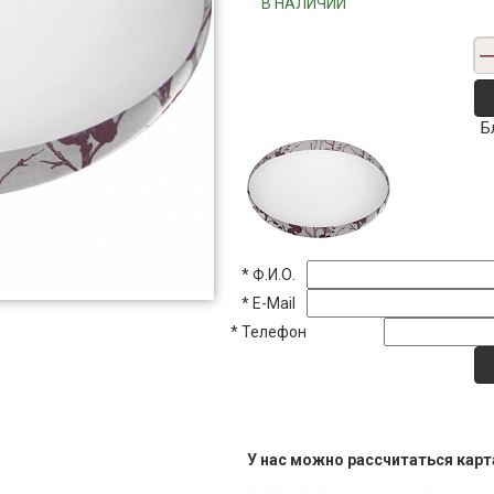
"""В НАЛИЧИИ"""
Б
*
Ф.И.О.
*
E-Mail
*
Телефон
У нас можно рассчитаться кар