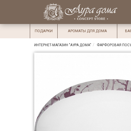
×
Вход
Избранное
Салоны
Доставка
Оплата
ПОДАРКИ
АРОМАТЫ ДЛЯ ДОМА
БА
Подарки
ИНТЕРНЕТ-МАГАЗИН "АУРА ДОМА"
ФАРФОРОВАЯ ПОС
Ароматы
для дома
Бар и
хрусталь
Посуда
Сервировка
Столовые
приборы
Текстиль