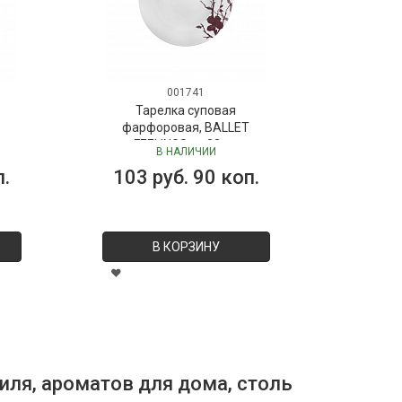
001741
Тарелка суповая
фарфоровая, BALLET
фа
FEELINGS, д. 23 см
F
В НАЛИЧИИ
103 руб. 90 коп.
11
В КОРЗИНУ
иля, ароматов для дома, столь