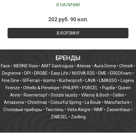
В НАЛИЧИИ
202 руб. 90 коп.
В КОРЗИНУ
БРЕНДЫ
Face
•
WERNS Voss
•
AMT Gastroguss
•
Atenas
•
Aura Doma
•
Chinelli
•
Degrenne
•
DPI
•
DROBE
•
Easy Life / NUOVA R2S
•
EME
•
ERGOfoam
•
Fine Dine
•
GFFerrari
•
Issimo
•
Küchenprofi
•
LAVA
•
LIMASSO
•
Logevy
Firenze
•
Othello & Penelope
•
PHILIPPI
•
PORCEL
•
Pupilla
•
Queen
Anne
•
Roemertopf
•
Stolzle lausitz
•
Villeroy & Boch
•
Cellini
•
Amazonia
•
Christmas
•
Colourful Spring
•
La Boule
•
Manufacture
•
Столовые приборы
•
Текстиль
•
Vista Alegre
•
WMF
•
Zassenhaus
•
ZWIESEL
•
Zwilling