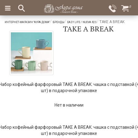
×
0
Вход
Избранное
TAKE A BREAK
ИНТЕРНЕТ-МАГАЗИН "АУРА ДОМА"
БРЕНДЫ
EASY LIFE / NUOVA R2S
TAKE A BREAK
Салоны
Доставка
Оплата
Подарки
Ароматы
для
дома
Бар
и
Набор кофейный фарфоровый TAKE A BREAK: чашка с подставкой (
хрусталь
шт) в подарочной упаковке
Посуда
Нет в наличии
Сервировка
Столовые
Набор кофейный фарфоровый TAKE A BREAK: чашка с подставкой (
приборы
шт) в подарочной упаковке