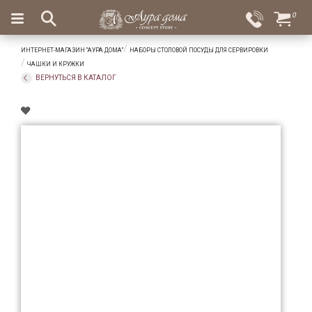
×
0
Вход
Избранное
ИНТЕРНЕТ-МАГАЗИН "АУРА ДОМА"
НАБОРЫ СТОЛОВОЙ ПОСУДЫ ДЛЯ СЕРВИРОВКИ
Салоны
Доставка
Оплата
ЧАШКИ И КРУЖКИ
ВЕРНУТЬСЯ В КАТАЛОГ
Подарки
Ароматы
для
дома
Бар
и
хрусталь
Посуда
Сервировка
Столовые
приборы