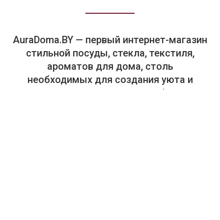
AuraDoma.BY — первый интернет-магазин
стильной посуды, стекла, текстиля,
ароматов для дома, столь
необходимых для создания уюта и
красоты в вашем доме и офисе.
+375-29-614-44-00
+375-33-614-44-00
Салон "Аура Дома". Посуда, текстиль, предметы интерьера.
г. Минск, пр. Победителей, 65, ТЦ "Замок", 4-й этаж, магазин